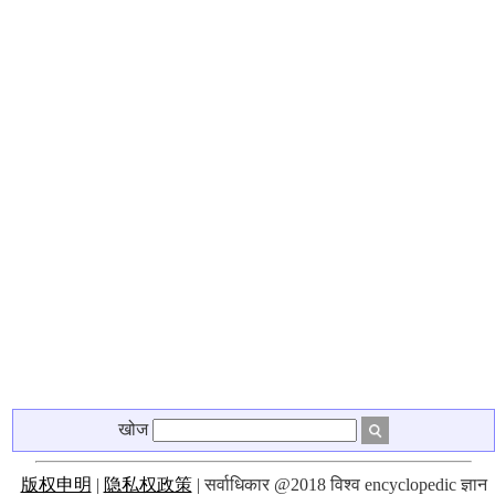
खोज
版权申明
|
隐私权政策
| सर्वाधिकार @2018 विश्व encyclopedic ज्ञान